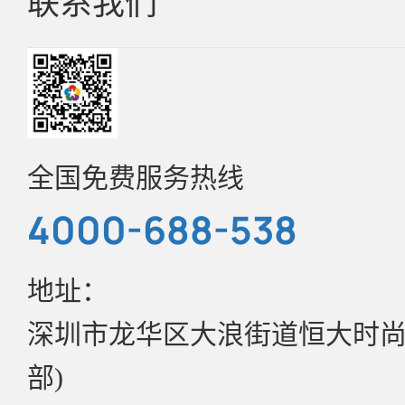
联系我们
企业简介
光电
常见问题F&Q
发展历程
联系方式
更多行业分类
环保证书
企业文化
招聘中心
全国免费服务热线
样品申请
4000-688-538
资质证书
目录书
地址：
公司资讯
深圳市龙华区大浪街道恒大时尚慧
实验室介绍
管理政策
部)