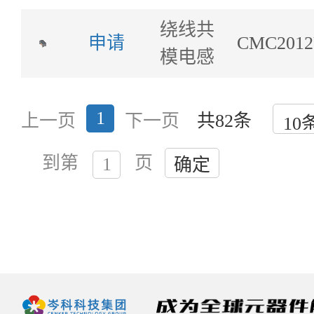
绕线共
申请
CMC2012
模电感
1
上一页
下一页
共82条
到第
页
确定