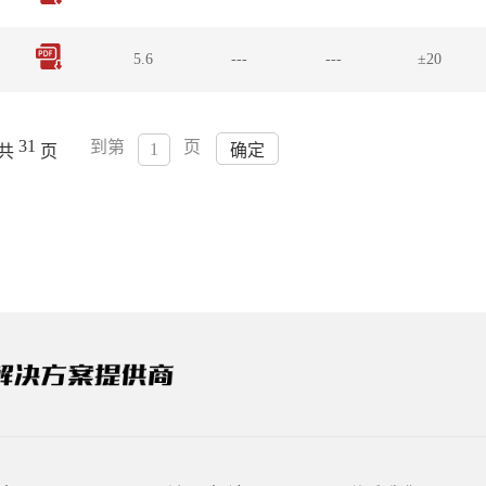
5.6
---
---
±20
31
到第
页
确定
共
页