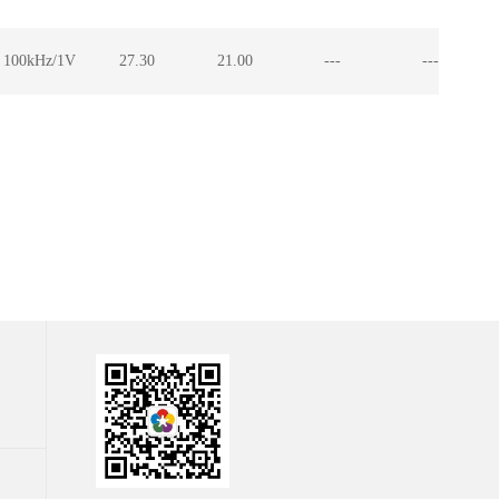
100kHz/1V
27.30
21.00
---
---