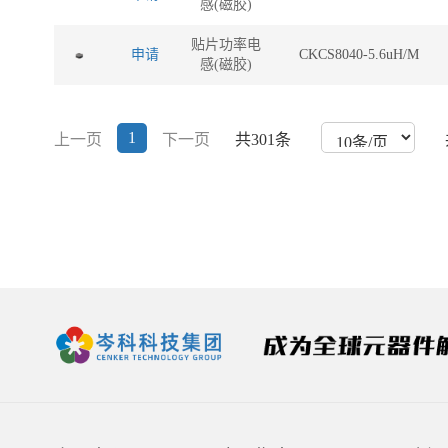
感(磁胶)
贴片功率电
申请
CKCS8040-5.6uH/M
感(磁胶)
1
上一页
下一页
共301条