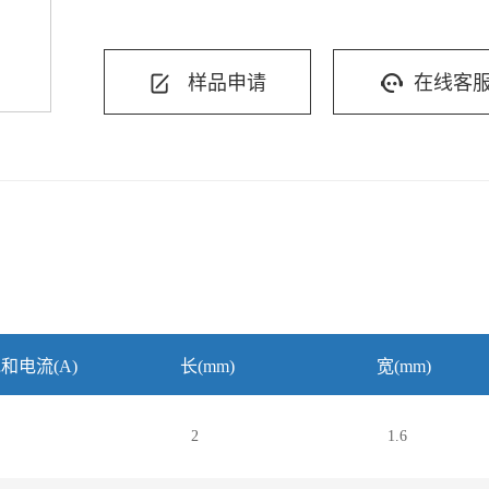
样品申请
在线客
和电流(A)
长(mm)
宽(mm)
2
1.6