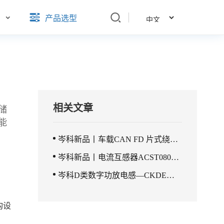
们
产品选型
相关文章
储
能
岑科新品丨车载CAN FD 片式绕线共模电感
岑科新品丨电流互感器ACST0809系列
岑科D类数字功放电感—CKDE系列
构设