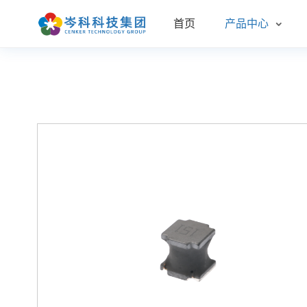
首页
产品中心
车规
汽车
新品
企业
联系
消费
新能
技术
发展
招聘
服务
常见
企业
光电
环保
资质
更多
样品
公司
目录
管理
实验