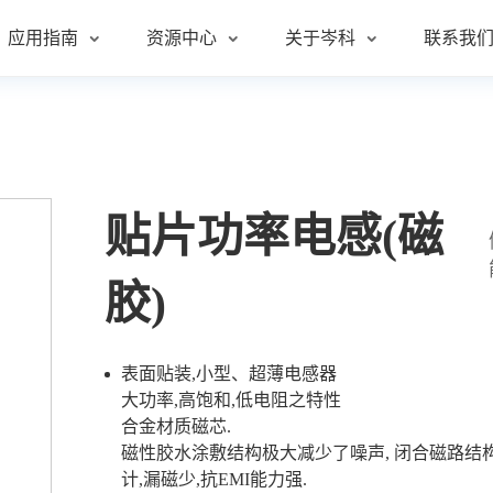
应用指南
资源中心
关于岑科
联系我
品
电子
资讯
简介
方式
品
源
文章
历程
中心
贴片功率电感(磁
器
问题F&Q
文化
胶)
证书
证书
行业分类
申请
资讯
表面贴装,小型、超薄电感器
大功率,高饱和,低电阻之特性
书
政策
合金材质磁芯.
磁性胶水涂敷结构极大减少了噪声, 闭合磁路结
室介绍
计,漏磁少,抗EMI能力强.