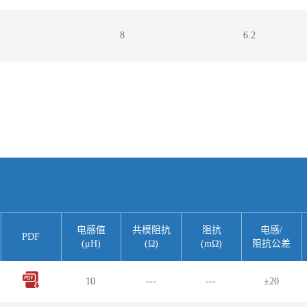
8
6.2
电感值
共模阻抗
阻抗
电感/
PDF
(μH)
(Ω)
(mΩ)
阻抗公差
10
---
---
±20