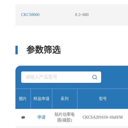
CKCS8060
8.2~680
参数筛选
图片
样品申请
系列
型号
贴片功率电
申请
CKCSA201610-10uH/M
感(磁胶)